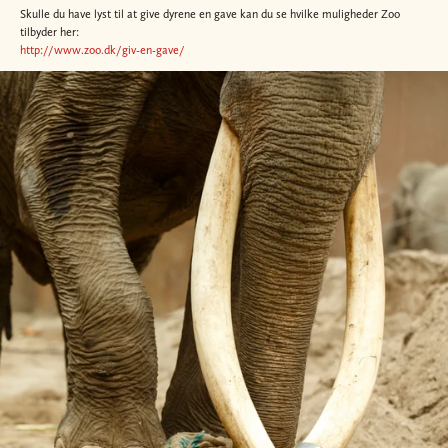
Skulle du have lyst til at give dyrene en gave kan du se hvilke muligheder Zoo
tilbyder her:
http://www.zoo.dk/giv-en-gave/