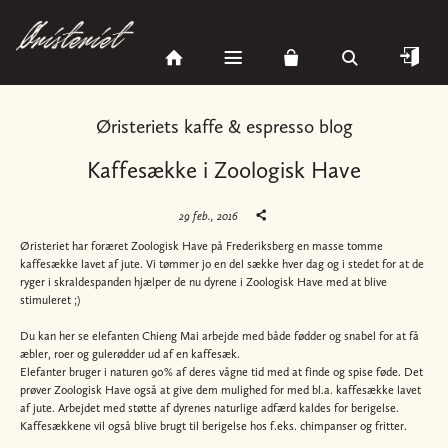
Øristeriets kaffe & espresso blog
Kaffesække i Zoologisk Have
29 feb., 2016
Øristeriet har foræret Zoologisk Have på Frederiksberg en masse tomme
kaffesække lavet af jute. Vi tømmer jo en del sække hver dag og i stedet for at de
ryger i skraldespanden hjælper de nu dyrene i Zoologisk Have med at blive
stimuleret ;)
Du kan her se elefanten Chieng Mai arbejde med både fødder og snabel for at få
æbler, roer og gulerødder ud af en kaffesæk.
Elefanter bruger i naturen 90% af deres vågne tid med at finde og spise føde. Det
prøver Zoologisk Have også at give dem mulighed for med bl.a. kaffesække lavet
af jute. Arbejdet med støtte af dyrenes naturlige adfærd kaldes for berigelse.
Kaffesækkene vil også blive brugt til berigelse hos f.eks. chimpanser og fritter.