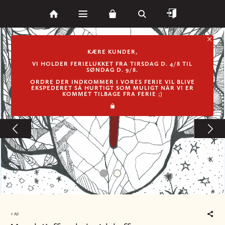
KÆRE KUNDER,
VI HOLDER FERIELUKKET FRA TIRSDAG D. 4/8 TIL
SØNDAG D. 9/8.
ORDRE DER INDKOMMER I VORES FERIE VIL BLIVE
EKSPEDERET SÅ HURTIGT SOM MULIGT NÅR VI ER
KOMMET TILBAGE FRA FERIE ;)
All