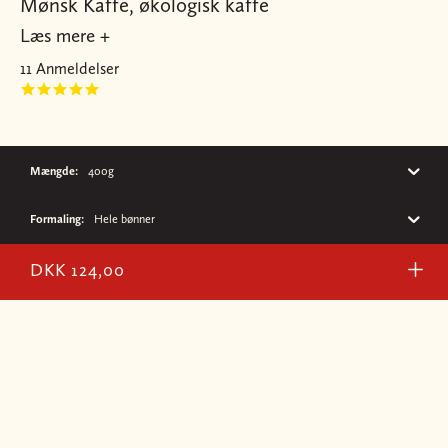
Mønsk Kaffe, økologisk kaffe
Læs mere +
11 Anmeldelser
Mængde
:
400g
Formaling
:
Hele bønner
DKK 124,00