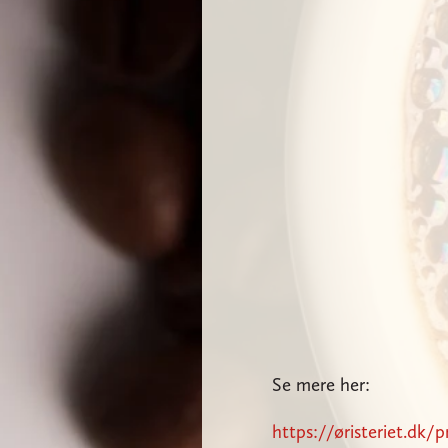
Se mere her:
https://øristeriet.dk/