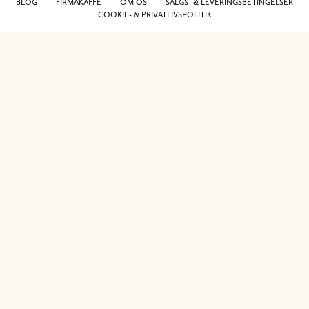
BLOG
FIRMAKAFFE
OM OS
SALGS- & LEVERINGSBETINGELSER
COOKIE- & PRIVATLIVSPOLITIK